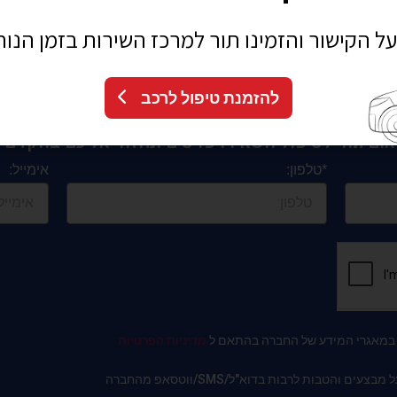
הוראות יצרן. ברכבי
MOKKA
–
OPEL
, מגדיר היצרן ביצוע טיפול תקופתי כל 15,000 ק"מ או אחת לשנה בכל מקרה.
על הקישור והזמינו תור למרכז השירות בזמן הנוח
להזמנת טיפול לרכב
אום תור לטיפול השאירו פרטים ונחזור אליכם בהקדם : 
*טלפון:
אימייל:
ו במאגרי המידע של החברה בהתאם ל
מדיניות הפרטיות
והטבות לרבות בדוא"ל/SMS/ווטסאפ מהחברה