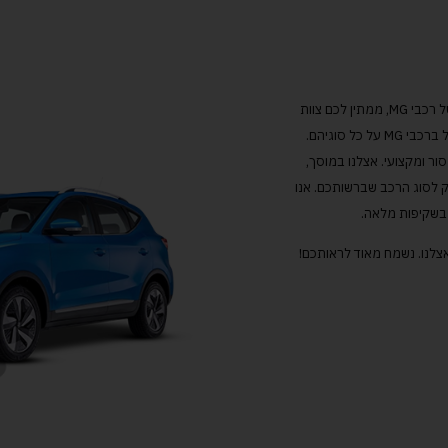
במרכז שירות גולדמוטורס, מוסך מורשה מטעם היצרן של רכבי MG, ממתין לכם צוות
מקצוענים מומחים שהוכשרו במיוחד מטעם היצרן בטיפול ברכבי MG על כל סוגיהם.
כב ה- MG שלכם באופן מסור ומקצועי. אצלנו במוסך,
ק לסוג הרכב שברשותכם. אנו
ד בשקיפות מלאה.
 אצלנו. נשמח מאוד לראותכם!