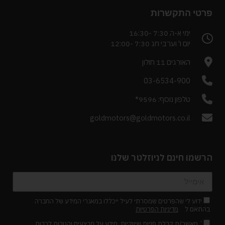
פרטי התקשרות
ימי א-ה 7:30 -16:30
יום ו' וערבי חג 7:30 -12:00
האורגים 11 חולון
03-6534-900
טלפון נוסף: 9596*
goldmotors@goldmotors.co.il
הרשמו חינם לניוזלטר שלנו
ידוע לי שהפרטים שמסרתי לעיל ייכללו במאגרי המידע של החברה
בהתאם ל
מדיניות הפרטיות
` מאשר/ת קבלת פניות שיווקיות, מידע על מבצעים והטבות לרבות