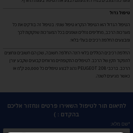
ומערכת המגבים במידה והגעתם לבצע את הטיפול בעונת החורף.
טיפול גדול
הטיפול הגדול הוא הטיפול הנקרא טיפול שנתי. בטיפול זה בודקים את כל
מערכות הרכב, מחליפים נוזלים ושמנים בכל המערכות שזקוקות לכך
ומבצעים החלפת רכיבים בעלי בלאי.
החלפת רכיבים הכוללים בלאי הינה החלפה חשובה, שכן הם חשובים ונחוצים
לתפקוד תקין של הרכב. לטיפולים התקופתיים מרווחים קבועים שקבע יצרן
הרכב. ברכבי PEUGEOT 208 נהוג לבצע טיפולים כל 20,000 ק"מ או
כאשר מגיעים לשנה.
לתיאום תור לטיפול השאירו פרטים ונחזור אליכם
בהקדם : )
*שם מלא: