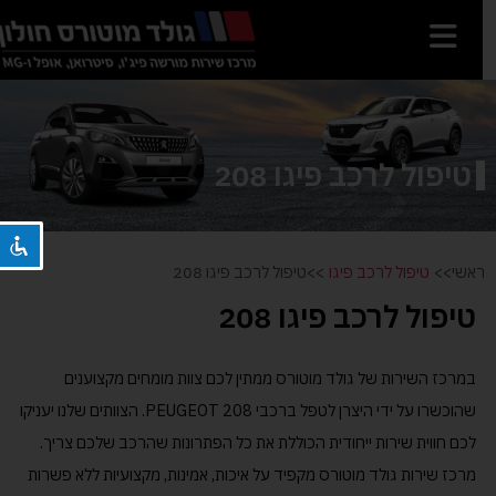
השבת את ההבזקים
visibility_off
טיפול לרכב פיגו 208
סמן כותרות
title
צבע רקע
settings
זום (הקטנה)
zoom_out
ראשי>>
טיפול לרכב פיגו
>>טיפול לרכב פיגו 208
זום (הגדלה)
zoom_in
טיפול לרכב פיגו 208
הקטנת גופן
remove_circle_outline
הגדלת גופן
add_circle_outline
במרכז השירות של גולד מוטורס ממתין לכם צוות מומחים מקצוענים
גופן קריא
spellcheck
שהוכשרו על ידי היצרן לטפל ברכבי PEUGEOT 208. הצוותים שלנו יעניקו
ניגודיות בהירה
brightness_high
לכם חווית שירות ייחודית הכוללת את כל הפתרונות שהרכב שלכם צריך.
ניגודיות כהה
מרכז שירות גולד מוטורס מקפיד על איכות, אמינות, מקצועיות ללא פשרות
brightness_low