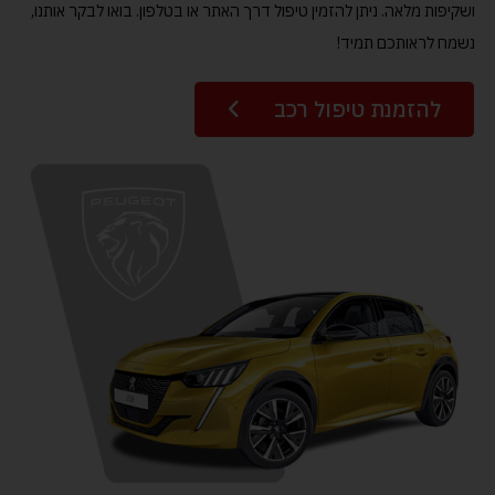
ושקיפות מלאה. ניתן להזמין טיפול דרך האתר או בטלפון. בואו לבקר אותנו,
הוסף קו תחתון לקישורים
format_underlined
נשמח לראותכם תמיד!
סמן קישורים
font_download
לאפס את כל האפשרויות
cached
להזמנת טיפול רכב